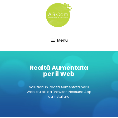
Menu
Realtà Aumentata
per il Web
Soluzioni in Realtà Aumentata per il
Web, fruibili da Browser. Nessuna App
da installare